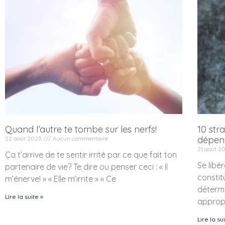
Quand l’autre te tombe sur les nerfs!
10 str
dépen
22 août 2023
Aucun commentaire
21 août 
Ça t’arrive de te sentir irrité par ce que fait ton
Se libé
partenaire de vie? Te dire ou penser ceci : « Il
constit
m’énerve! » « Elle m’irrite » « Ce
détermi
Lire la suite »
appropr
Lire la su