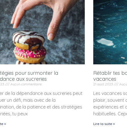
atégies pour surmonter la
Rétablir tes b
dance aux sucreries
vacances
2023
Aucun commentaire
21 août 2023
Aucu
rer de la dépendance aux sucreries peut
Les vacances s
uer un défi, mais avec de la
plaisir, souven
nation, de la patience et des stratégies
expériences et 
iées, tu peux
habituelles. Cep
ite »
Lire la suite »