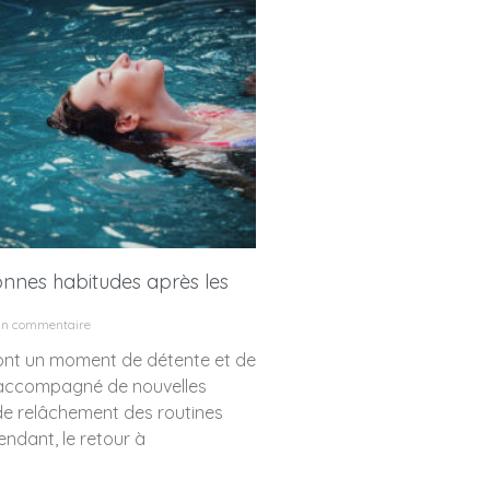
onnes habitudes après les
n commentaire
ont un moment de détente et de
t accompagné de nouvelles
de relâchement des routines
endant, le retour à