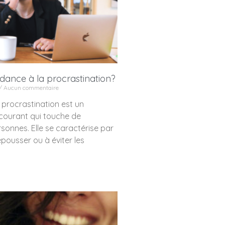
dance à la procrastination?
Aucun commentaire
 procrastination est un
ourant qui touche de
onnes. Elle se caractérise par
pousser ou à éviter les