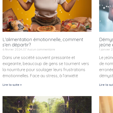
L’alimentation émotionnelle, comment
Démyst
s’en départir?
jeûne 
6 février 2024
Aucun commentaire
1 janvier
Dans une société souvent pressante et
Le jeûn
exigeante, beaucoup de gens se tournent vers
de nom
la nourriture pour soulager leurs frustrations
erronée
émotionnelles. Face au stress, à l’anxiété
démysti
Lire la suite »
Lire la su