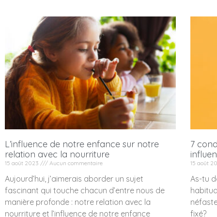
L’influence de notre enfance sur notre
7 cond
relation avec la nourriture
influe
15 août 2023
Aucun commentaire
15 août 
Aujourd’hui, j’aimerais aborder un sujet
As-tu d
fascinant qui touche chacun d’entre nous de
habitud
manière profonde : notre relation avec la
néfaste
nourriture et l’influence de notre enfance
fixé?