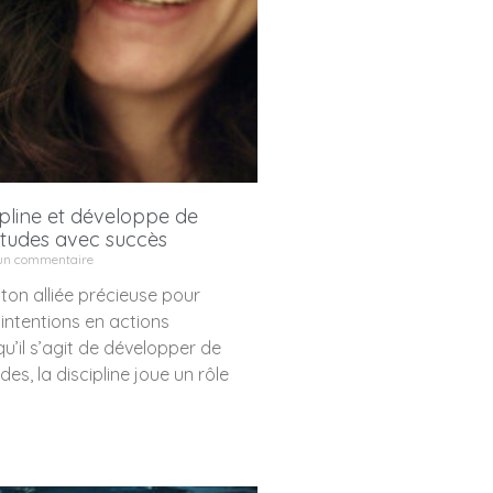
cipline et développe de
itudes avec succès
n commentaire
 ton alliée précieuse pour
intentions en actions
u’il s’agit de développer de
es, la discipline joue un rôle