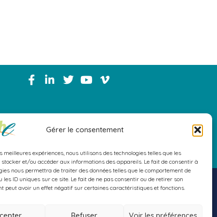
Gérer le consentement
ylehoux.com
es meilleures expériences, nous utilisons des technologies telles que les
 stocker et/ou accéder aux informations des appareils. Le fait de consentir à
gies nous permettra de traiter des données telles que le comportement de
 les ID uniques sur ce site. Le fait de ne pas consentir ou de retirer son
 peut avoir un effet négatif sur certaines caractéristiques et fonctions.
cepter
Refuser
Voir les préférences