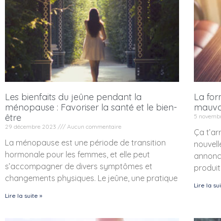
Les bienfaits du jeûne pendant la
La fo
ménopause : Favoriser la santé et le bien-
mauva
être
5 novemb
29 décembre 2023
Aucun commentaire
Ça t’ar
La ménopause est une période de transition
nouvell
hormonale pour les femmes, et elle peut
annonce
s’accompagner de divers symptômes et
produit
changements physiques. Le jeûne, une pratique
Lire la su
Lire la suite »