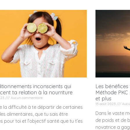
itionnements inconscients qui
Les bénéfices
ncent ta relation à la nourriture
Méthode PKC 
et plus
2023
Aucun commentaire
15 août 2023
Aucu
e la difficulté à te départir de certaines
Dans le vaste 
es alimentaires, que tu sais être
de poids et de 
s pour toi et l’objectif santé que tu t’es
novatrice a gag