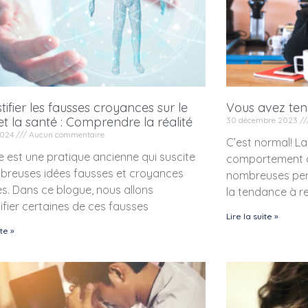
ifier les fausses croyances sur le
Vous avez ten
et la santé : Comprendre la réalité
30 décembre 2023
 2024
Aucun commentaire
C’est normal! La
e est une pratique ancienne qui suscite
comportement c
breuses idées fausses et croyances
nombreuses pers
s. Dans ce blogue, nous allons
la tendance à re
fier certaines de ces fausses
Lire la suite »
ite »