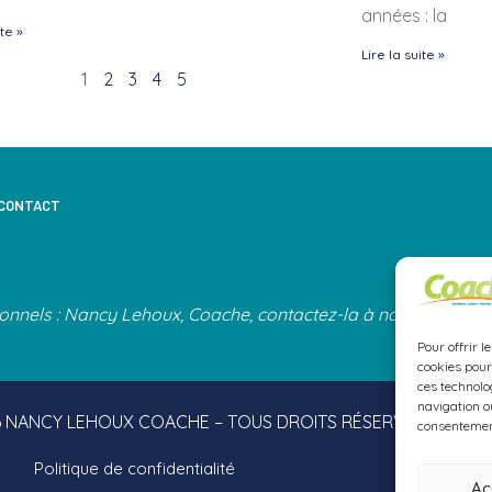
années : la
ite »
Lire la suite »
1
2
3
4
5
CONTACT
onnels : Nancy Lehoux, Coache, contactez-la à nancy@nanc
Pour offrir l
cookies pour
ces technolo
navigation ou
6 NANCY LEHOUX COACHE – TOUS DROITS RÉSERVÉS
consentement
Politique de confidentialité
Ac